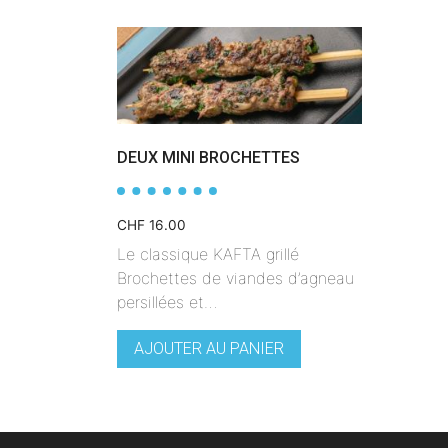
DEUX MINI BROCHETTES
CHF
16.00
Le classique KAFTA grillé
Brochettes de viandes d’agneau
persillées et…
AJOUTER AU PANIER