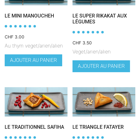
LE MINI MANOUCHEH
LE SUPER RIKAKAT AUX
LÉGUMES
CHF
3.00
CHF
3.50
Au thym veget/arien/alien
Veget/arien/alien
AJOUTER AU PANIER
AJOUTER AU PANIER
LE TRADITIONNEL SAFIHA
LE TRIANGLE FATAYER