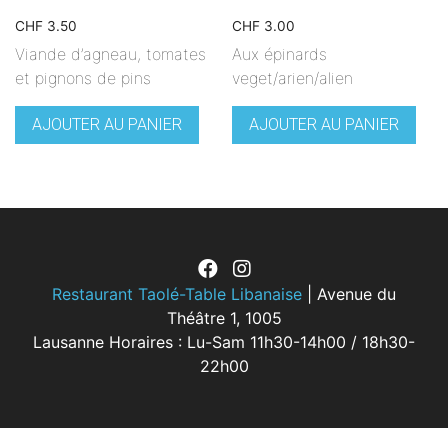
CHF
3.50
CHF
3.00
Viande d’agneau, tomates
Aux épinards
et pignons de pins
veget/arien/alien
AJOUTER AU PANIER
AJOUTER AU PANIER
Restaurant Taolé-Table Libanaise
| Avenue du
Théâtre 1, 1005
Lausanne Horaires : Lu-Sam 11h30-14h00 / 18h30-
22h00