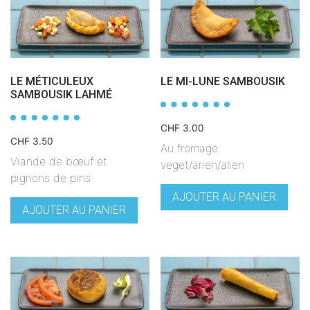
LE MÉTICULEUX
LE MI-LUNE SAMBOUSIK
SAMBOUSIK LAHMÉ
CHF
3.00
CHF
3.50
Au fromage
Viande de bœuf et
veget/arien/alien
pignons de pins
AJOUTER AU PANIER
AJOUTER AU PANIER