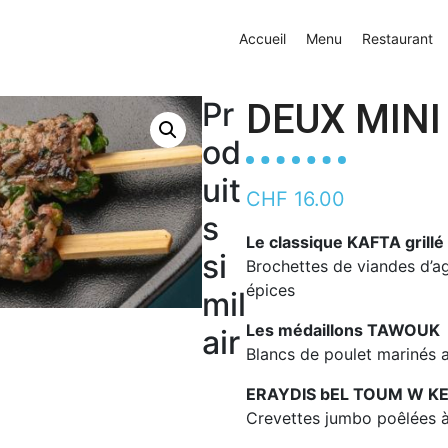
Accueil
Menu
Restaurant
Pr
DEUX MIN
od
uit
CHF
16.00
s
Le classique KAFTA grillé
si
Brochettes de viandes d’ag
épices
mil
Les médaillons TAWOUK
air
Blancs de poulet marinés a
ERAYDIS bEL TOUM W K
Crevettes jumbo poêlées à 