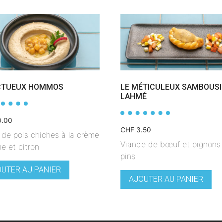
brochettes
CTUEUX HOMMOS
LE MÉTICULEUX SAMBOUSI
LAHMÉ
0.00
CHF
3.50
 de pois chiches à la crème
Viande de bœuf et pignons
e et citron
pins
UTER AU PANIER
AJOUTER AU PANIER