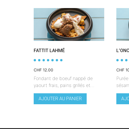
FATTIT LAHMÉ
L’ON
CHF
12.00
CHF
1
Fondant de boeuf nappé de
Purée
yaourt frais, pains grillés et…
sésam
AJOUTER AU PANIER
AJO