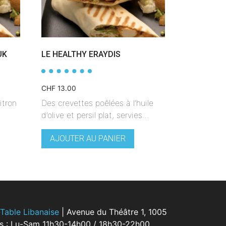
UK
LE HEALTHY ERAYDIS
CHF
13.00
itron
Des crevettes poêlées à l’huile
d’olive et persil plat, servies…
AJOUTER AU PANIER
Table Libanaise
| Avenue du Théâtre 1, 1005
s : Lu-Sam 11h30-14h00 / 18h30-22h00