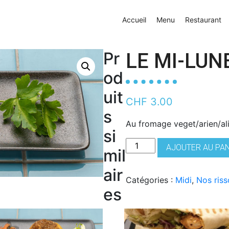
Accueil
Menu
Restaurant
Pr
LE MI-LUN
od
uit
CHF
3.00
s
Au fromage veget/arien/al
si
quantité
AJOUTER AU PA
mil
de
Le
air
Catégories :
Midi
,
Nos riss
mi-
es
lune
SAMBOUSIK