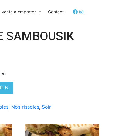
Vente à emporter
Contact
E SAMBOUSIK
ien
NIER
oles
,
Nos rissoles
,
Soir