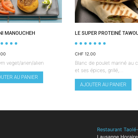
INI MANOUCHEH
LE SUPER PROTEINÉ TAWO
.00
CHF
12.00
ym veget/arien/alien
Blanc de poulet mariné au c
et ses épices, grillé,…
UTER AU PANIER
AJOUTER AU PANIER
Restaurant Taolé-
Lausanne Horaire