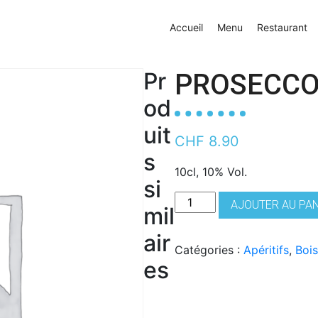
Accueil
Menu
Restaurant
Pr
PROSECC
od
uit
CHF
8.90
s
10cl, 10% Vol.
si
quantité
AJOUTER AU PA
mil
de
Prosecco
air
Catégories :
Apéritifs
,
Boi
es